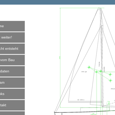
me
weiter!
ht entsteht
 vom Bau
daten
am
nks
akt