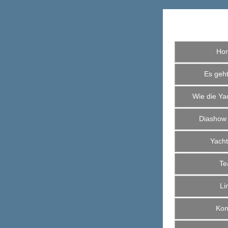
Ho
Es geht 
Wie die Yac
Diashow
Yacht
Te
Li
Kont