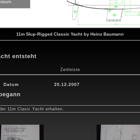
essum
11m Slup-Rigged Classic Yacht by Heinz Baumann
acht entsteht
Zeitleiste
0
24.04.2010
15.05.2010
29.05.2010
12.07.2010
30.08.201
Datum
20.12.2007
 begann
er 11m Clasic Yacht erhalten.