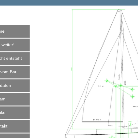
me
weiter!
ht entsteht
 vom Bau
daten
am
nks
akt