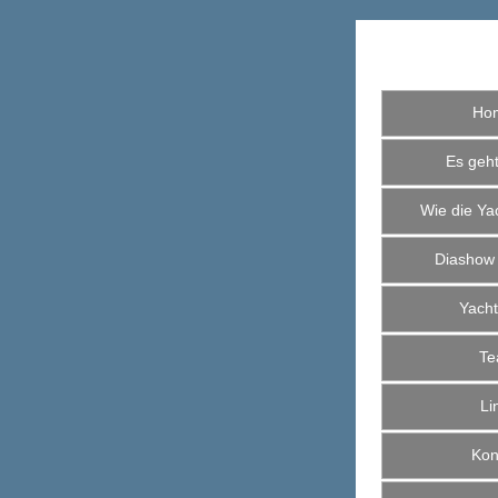
Ho
Es geht 
Wie die Yac
Diashow
Yacht
Te
Li
Kont