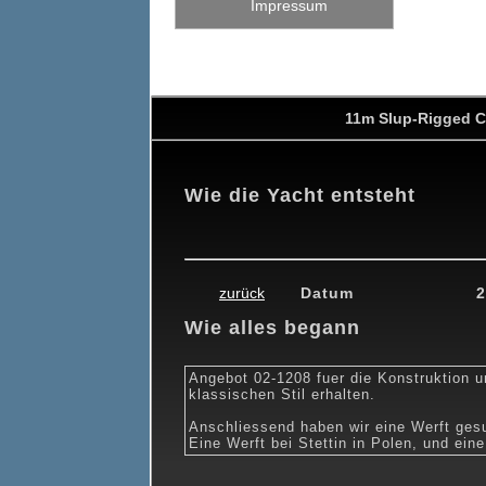
Impressum
11m Slup-Rigged C
Wie die Yacht entsteht
0
19.02.2010
26.02.2010
26.03.2010
24.04.2010
15.05.201
zurück
Datum
2
Wie alles begann
Angebot 02-1208 fuer die Konstruktion 
klassischen Stil erhalten.
Anschliessend haben wir eine Werft ges
Eine Werft bei Stettin in Polen, und ein