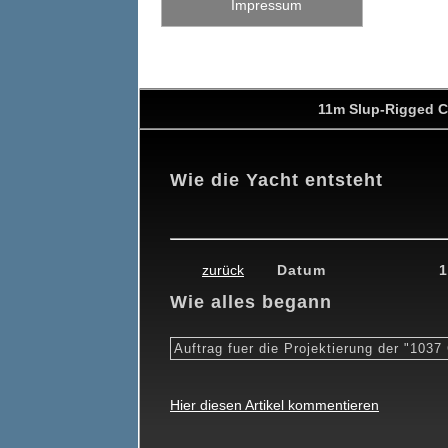
Impressum
11m Slup-Rigged C
Wie die Yacht entsteht
0
19.02.2010
26.02.2010
26.03.2010
24.04.2010
15.05.201
zurück
Datum
1
Wie alles begann
Auftrag fuer die Projektierung der "103
Hier diesen Artikel kommentieren