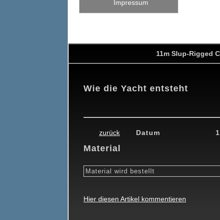
Impressum
11m Slup-Rigged C
Wie die Yacht entsteht
0
19.02.2010
26.02.2010
26.03.2010
24.04.2010
15.05.201
zurück
Datum
1
Material
Material wird bestellt
Hier diesen Artikel kommentieren