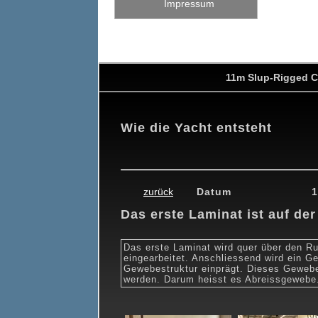
Impressum
11m Slup-Rigged C
Wie die Yacht entsteht
0
19.02.2010
26.02.2010
26.03.2010
24.04.2010
15.05.201
zurück
Datum
1
Das erste Laminat ist auf de
Das erste Laminat wird quer über den 
eingearbeitet. Anschliessend wird ein 
Gewebestruktur einprägt. Dieses Geweb
werden. Darum heisst es Abreissgewebe. 