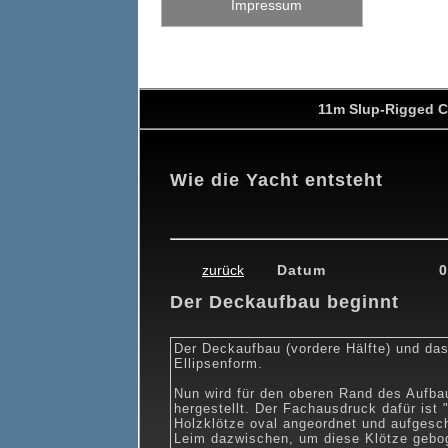
Impressum
11m Slup-Rigged C
Wie die Yacht entsteht
0
19.02.2010
26.02.2010
26.03.2010
24.04.2010
15.05.201
zurück
Datum
0
Der Deckaufbau beginnt
Der Deckaufbau (vordere Hälfte) und da
Ellipsenform.
Nun wird für den oberen Rand des Aufba
hergestellt. Der Fachausdruck dafür ist 
Holzklötze oval angeordnet und aufgesch
Leim dazwischen, um diese Klötze gebo