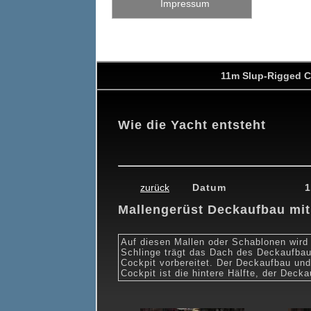
Impressum
11m Slup-Rigged C
Wie die Yacht entsteht
0
19.02.2010
26.02.2010
26.03.2010
24.04.2010
15.05.201
zurück
Datum
1
Mallengerüst Deckaufbau mit
Auf diesen Mallen oder Schablonen wird
Schlinge trägt das Dach des Deckaufbaue
Cockpit vorbereitet. Der Deckaufbau un
Cockpit ist die hintere Hälfte, der Decka