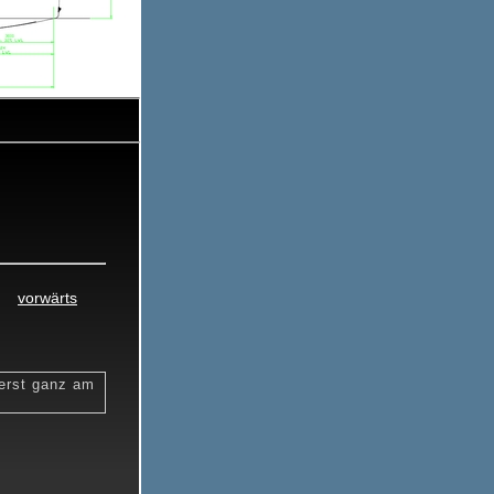
0
22.10.2015
vorwärts
 erst ganz am