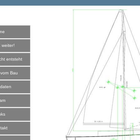
me
weiter!
ht entsteht
 vom Bau
daten
am
nks
akt