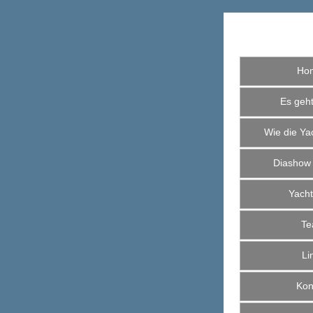
Ho
Es geht 
Wie die Yac
Diashow
Yacht
Te
Li
Kont