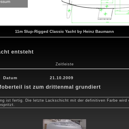
essum
11m Slup-Rigged Classic Yacht by Heinz Baumann
acht entsteht
Zeitleiste
0
24.04.2010
15.05.2010
29.05.2010
12.07.2010
30.08.201
Datum
21.10.2009
oberteil ist zum drittenmal grundiert
ng ist fertig. Die letzte Lackschicht mit der definitiven Farbe wird
spritzt.