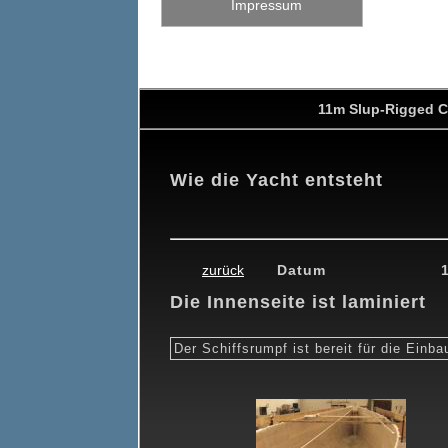
Impressum
11m Slup-Rigged C
Wie die Yacht entsteht
0
19.02.2010
26.02.2010
26.03.2010
24.04.2010
15.05.201
zurück
Datum
Die Innenseite ist laminiert
Der Schiffsrumpf ist bereit für die Einba