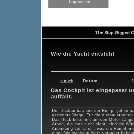
Impressum
11m Slup-Rigged C
Wie die Yacht entsteht
0
19.02.2010
26.02.2010
26.03.2010
24.04.2010
15.05.201
zurück
Datum
2
Das Cockpit ist eingepasst un
auffällt.
Der Deckaufbau und der Rumpf gehen na
getrennte Wege. Für die Ausbauarbeiten
Das Heck bekommt um den Motor Längs- 
Arbeit, die man nicht sieht, sind die Wi
Anbindung von allem, was die Rumpfinne
einen Weitwinkelaufsatz verpasst beko