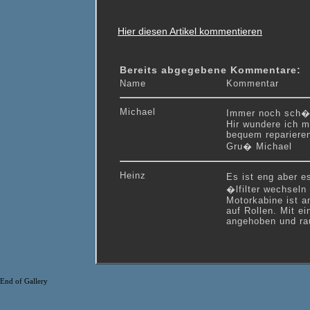
Hier diesen Artikel kommentieren
Bereits abgegebene Kommentare:
Name
Kommentar
Michael
Immer noch sch�n
Hir wundere ich m
bequem reparieren
Gru� Michael
Heinz
Es ist eng aber e
�lfilter wechseln 
Motorkabine ist a
auf Rollen. Mit e
angehoben und ra
End of Gallery