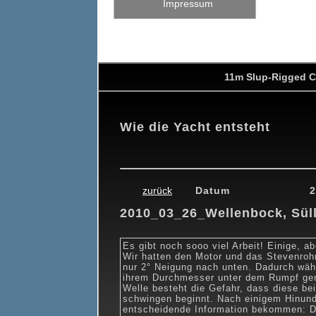
Impressum
11m Slup-Rigged C
Wie die Yacht entsteht
0
19.02.2010
26.02.2010
26.03.2010
24.04.2010
15.05.201
zurück
Datum
2
2010_03_26_Wellenbock, Süllr
Es gibt noch sooo viel Arbeit! Einige,
Wir hatten den Motor und das Stevenrohr
nur 2° Neigung nach unten. Dadurch währ
ihrem Durchmesser unter dem Rumpf gen
Welle besteht die Gefahr, dass diese be
schwingen beginnt. Nach einigem Hinund
entscheidende Information bekommen: D