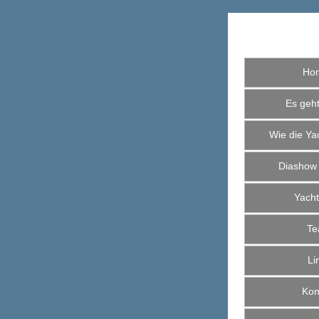
Ho
Es geht 
Wie die Yac
Diashow
Yacht
Te
Li
Kont