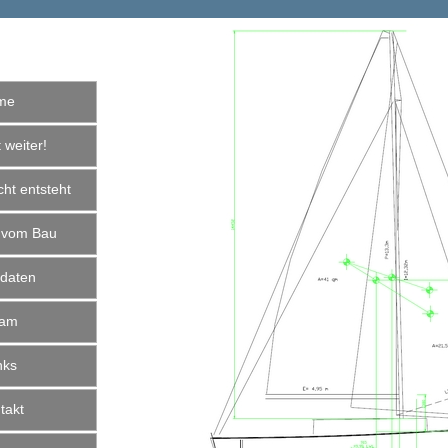
me
weiter!
ht entsteht
 vom Bau
daten
am
nks
akt