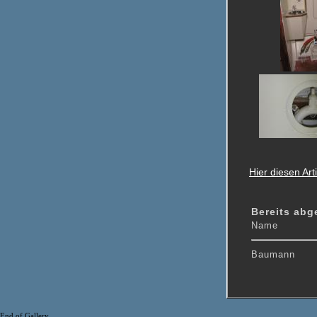
Hier diesen Ar
Bereits ab
Name
Baumann
End of Gallery