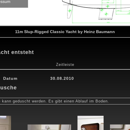
essum
11m Slup-Rigged Classic Yacht by Heinz Baumann
acht entsteht
Zeitleiste
0
24.04.2010
15.05.2010
29.05.2010
12.07.2010
30.08.201
Datum
30.08.2010
 Dusche
te kann geduscht werden. Es gibt einen Ablauf im Boden.