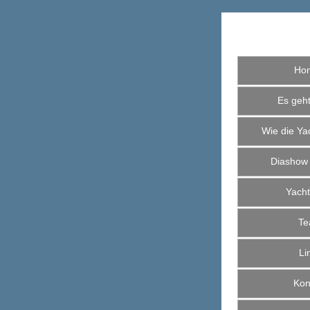
Ho
Es geht 
Wie die Yac
Diashow
Yacht
Te
Li
Kont