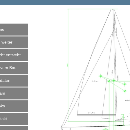
me
weiter!
ht entsteht
 vom Bau
daten
am
nks
akt