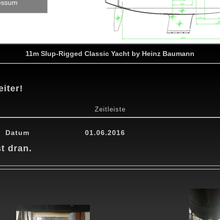
essum
11m Slup-Rigged Classic Yacht by Heinz Baumann
iter!
Zeitleiste
7
16.05.2017
20.06.2017
03.07.2017
04.07.2017
05.07.201
Datum
01.06.2016
st dran.