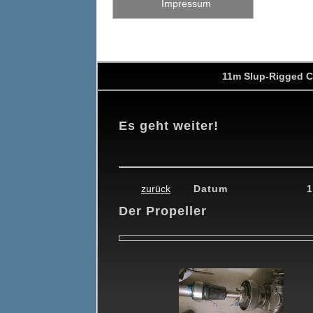
Impressum
11m Slup-Rigged C
Es geht weiter!
6
16.12.2016
09.02.2017
24.04.2017
16.05.2017
20.06.201
zurück
Datum
1
Der Propeller