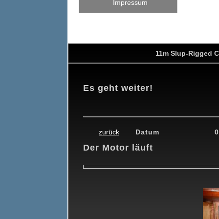
Impressum
11m Slup-Rigged C
Es geht weiter!
6
16.12.2016
09.02.2017
24.04.2017
16.05.2017
20.06.201
zurück
Datum
0
Der Motor läuft