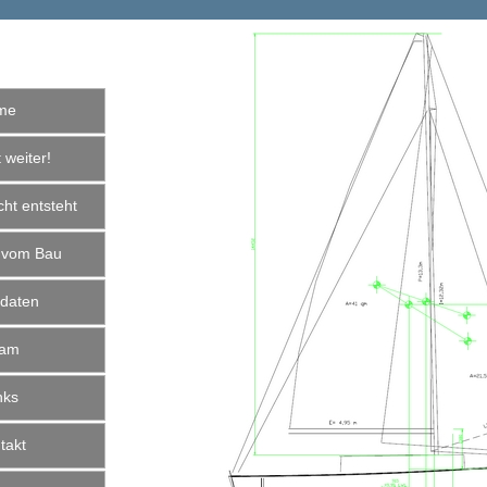
me
weiter!
ht entsteht
 vom Bau
daten
am
nks
akt