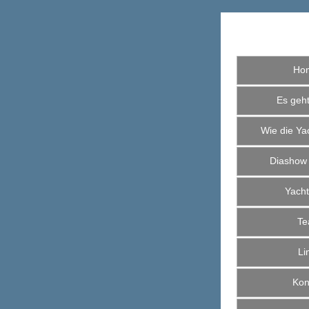
Ho
Es geht 
Wie die Yac
Diashow
Yacht
Te
Li
Kont