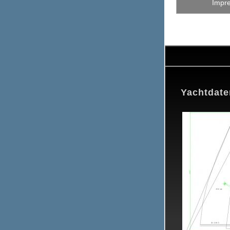
Impr
Yachtdate